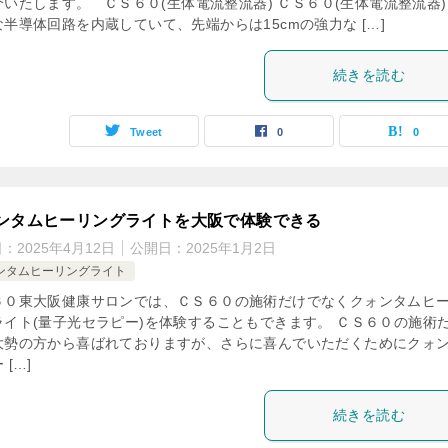
介いたします。 ＣＳ６０(生体電流整流器) ＣＳ６０(生体電流整流器)
半導体回路を内蔵していて、先端からは15cmの強力な […]
続きを読む
Tweet
0
0
ンタムヒーリングライトを大阪で体験できる
日：
2025年4月12日
公開日：
2025年1月2日
ンタムヒーリングライト
６０東大阪健康サロンでは、ＣＳ６０の施術だけでなくクォンタムヒ
ライト(量子光セラピー)を体験することもできます。 ＣＳ６０の施術
大勢の方から喜ばれておりますが、さらに喜んでいただくためにクォ
 […]
続きを読む