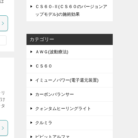
は
ＣＳ６０-Ⅱ(ＣＳ６０のバージョンア
ップモデル)の施術効果
カテゴリー
ＡＷＧ(波動療法)
ＣＳ６０
イミューノパワー(電子還元装置)
ーリ
カーボンバランサー
だけ
ンタ
クォンタムヒーリングライト
クルミラ
ピピットアルファ