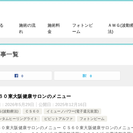
る
施術の流
施術料
フォトンビ
ＡＷＧ(波動
れ
金
ーム
法)
記事一覧
0
0
６０東大阪健康サロンのメニュー
日：
2026年5月29日
公開日：
2025年12月16日
Ｇ(波動療法)
ＣＳ６０
イミューノパワー(電子還元装置)
ンタムヒーリングライト
ピピットアルファ
フォトンビーム
６０東大阪健康サロンのメニュー ＣＳ６０東大阪健康サロンのメニュ