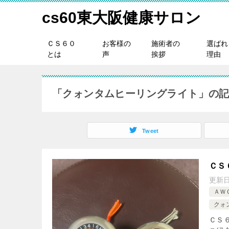
cs60東大阪健康サロン
ＣＳ６０
お客様の
施術者の
選ばれ
とは
声
挨拶
理由
「クォンタムヒーリングライト」の
Tweet
ＣＳ
更新
ＡＷ
クォ
ＣＳ