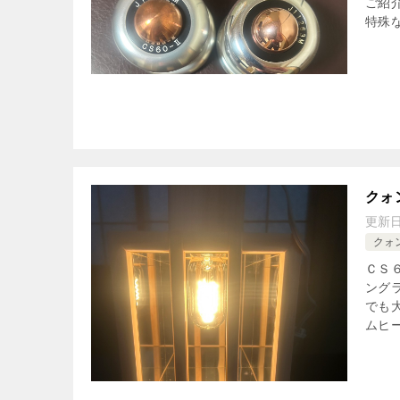
ご紹
特殊な
クォ
更新
クォ
ＣＳ
ング
でも
ムヒー