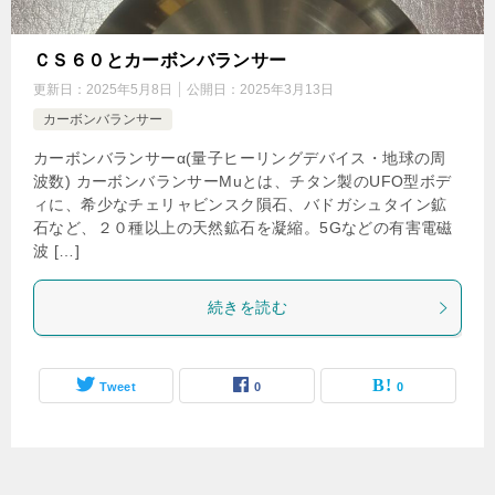
ＣＳ６０とカーボンバランサー
更新日：
2025年5月8日
公開日：
2025年3月13日
カーボンバランサー
カーボンバランサーα(量子ヒーリングデバイス・地球の周
波数) カーボンバランサーMuとは、チタン製のUFO型ボデ
ィに、希少なチェリャビンスク隕石、バドガシュタイン鉱
石など、２０種以上の天然鉱石を凝縮。5Gなどの有害電磁
波 […]
続きを読む
Tweet
0
0