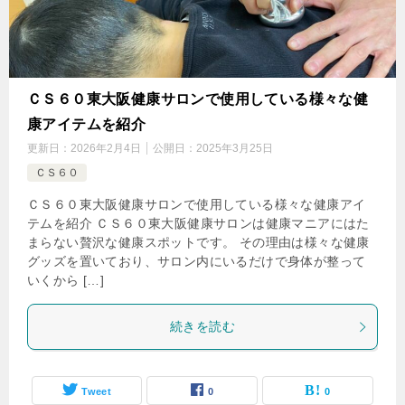
ＣＳ６０東大阪健康サロンで使用している様々な健
康アイテムを紹介
更新日：
2026年2月4日
公開日：
2025年3月25日
ＣＳ６０
ＣＳ６０東大阪健康サロンで使用している様々な健康アイ
テムを紹介 ＣＳ６０東大阪健康サロンは健康マニアにはた
まらない贅沢な健康スポットです。 その理由は様々な健康
グッズを置いており、サロン内にいるだけで身体が整って
いくから […]
続きを読む
Tweet
0
0