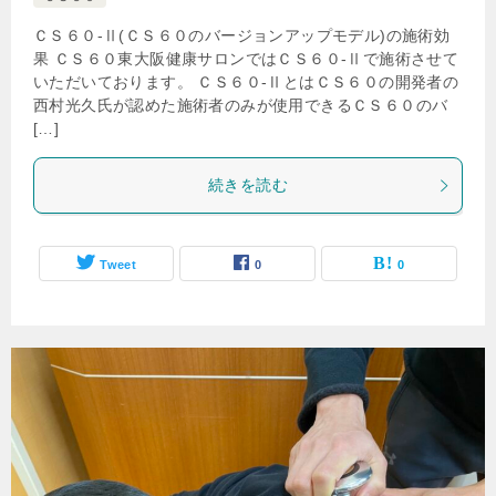
ＣＳ６０-Ⅱ(ＣＳ６０のバージョンアップモデル)の施術効
果 ＣＳ６０東大阪健康サロンではＣＳ６０-Ⅱで施術させて
いただいております。 ＣＳ６０-ⅡとはＣＳ６０の開発者の
西村光久氏が認めた施術者のみが使用できるＣＳ６０のバ
[…]
続きを読む
Tweet
0
0