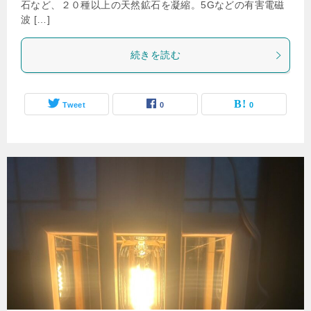
石など、２０種以上の天然鉱石を凝縮。5Gなどの有害電磁
波 […]
続きを読む
Tweet
0
0