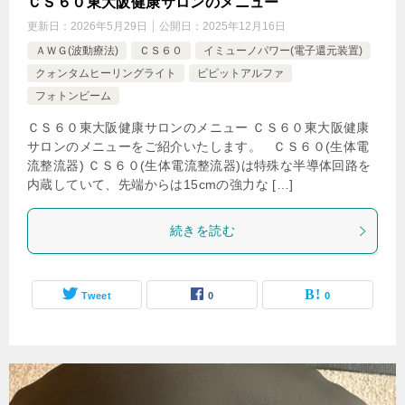
ＣＳ６０東大阪健康サロンのメニュー
更新日：
2026年5月29日
公開日：
2025年12月16日
ＡＷＧ(波動療法)
ＣＳ６０
イミューノパワー(電子還元装置)
クォンタムヒーリングライト
ピピットアルファ
フォトンビーム
ＣＳ６０東大阪健康サロンのメニュー ＣＳ６０東大阪健康
サロンのメニューをご紹介いたします。 ＣＳ６０(生体電
流整流器) ＣＳ６０(生体電流整流器)は特殊な半導体回路を
内蔵していて、先端からは15cmの強力な […]
続きを読む
Tweet
0
0