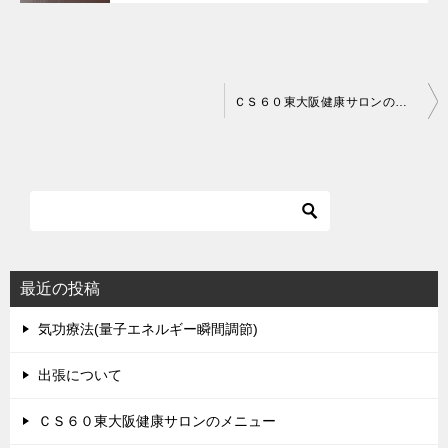
投
ＣＳ６０東大阪健康サロンのメニュー
稿
ナ
ビ
ゲ
ー
シ
最近の投稿
ョ
気功療法(量子エネルギー瞬間調節)
ン
出張について
ＣＳ６０東大阪健康サロンのメニュー