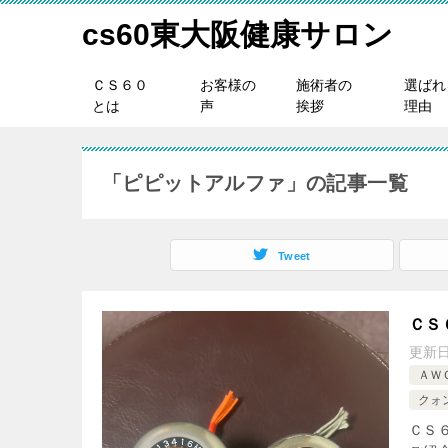
cs60東大阪健康サロン
ＣＳ６０
お客様の
施術者の
選ばれ
とは
声
挨拶
理由
「ピピットアルファ」の記事一覧
Tweet
ＣＳ
更新
ＡＷ
クォ
ＣＳ