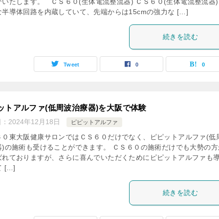
介いたします。 ＣＳ６０(生体電流整流器) ＣＳ６０(生体電流整流器)
半導体回路を内蔵していて、先端からは15cmの強力な […]
続きを読む
Tweet
0
0
ットアルファ(低周波治療器)を大阪で体験
日：
2024年12月18日
ピピットアルファ
６０東大阪健康サロンではＣＳ６０だけでなく、ピピットアルファ(低
器)の施術も受けることができます。 ＣＳ６０の施術だけでも大勢の方
ばれておりますが、さらに喜んでいただくためにピピットアルファも
 […]
続きを読む