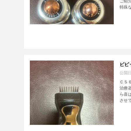
ご紹
特殊な
ピピ
公開
ＣＳ
治療
ら喜
させて