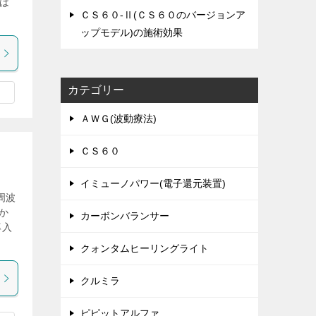
は
ＣＳ６０-Ⅱ(ＣＳ６０のバージョンア
ップモデル)の施術効果
カテゴリー
ＡＷＧ(波動療法)
ＣＳ６０
イミューノパワー(電子還元装置)
周波
か
カーボンバランサー
導入
クォンタムヒーリングライト
クルミラ
ピピットアルファ