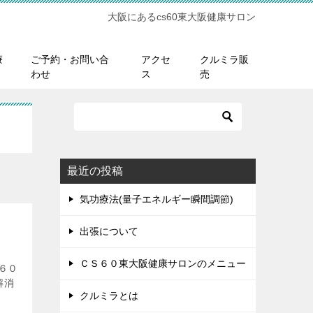
大阪にあるcs60東大阪健康サロン
療
ご予約・お問い合
アクセ
クルミラ販
わせ
ス
売
最近の投稿
気功療法(量子エネルギー瞬間調節)
出張について
ＣＳ６０東大阪健康サロンのメニュー
６０
解消
クルミラとは