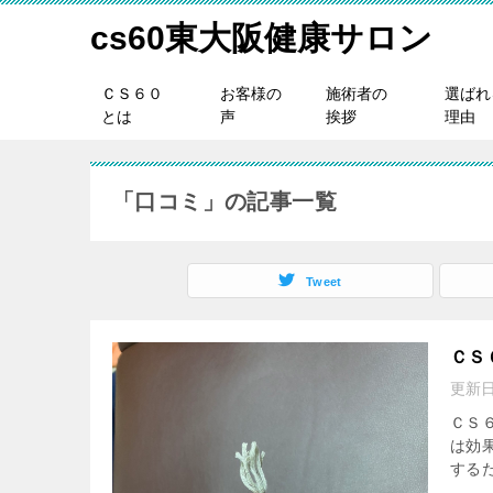
cs60東大阪健康サロン
ＣＳ６０
お客様の
施術者の
選ばれ
とは
声
挨拶
理由
「口コミ」の記事一覧
Tweet
ＣＳ
更新
ＣＳ
は効
する