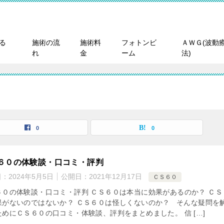
る
施術の流
施術料
フォトンビ
ＡＷＧ(波動
れ
金
ーム
法)
0
0
６０の体験談・口コミ・評判
日：
2024年5月5日
公開日：
2021年12月17日
ＣＳ６０
６０の体験談・口コミ・評判 ＣＳ６０は本当に効果があるのか？ ＣＳ
果がないのではないか？ ＣＳ６０は怪しくないのか？ そんな疑問を
ためにＣＳ６０の口コミ・体験談、評判をまとめました。 信 […]