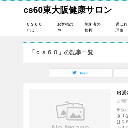
cs60東大阪健康サロン
ＣＳ６０
お客様の
施術者の
選ばれ
とは
声
挨拶
理由
「ｃｓ６０」の記事一覧
Tweet
出張
公開
出張
きり
はＣ
なり [