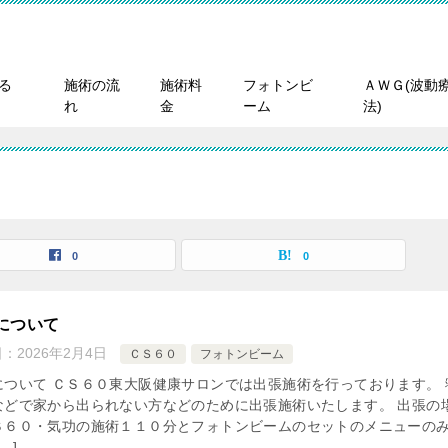
る
施術の流
施術料
フォトンビ
ＡＷＧ(波動
れ
金
ーム
法)
0
0
について
日：
2026年2月4日
ＣＳ６０
フォトンビーム
について ＣＳ６０東大阪健康サロンでは出張施術を行っております。 
などで家から出られない方などのために出張施術いたします。 出張の
Ｓ６０・気功の施術１１０分とフォトンビームのセットのメニューの
…]