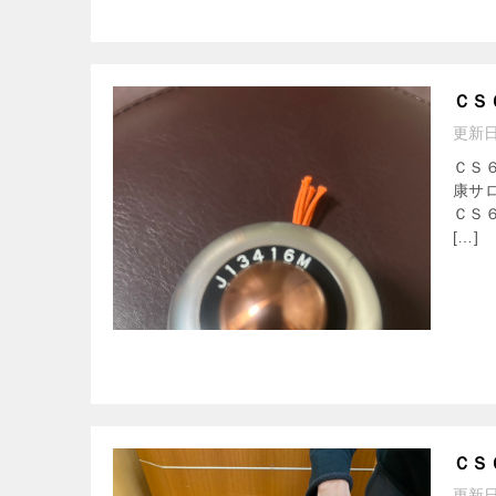
ＣＳ
更新
ＣＳ
康サ
ＣＳ
[…]
ＣＳ
更新