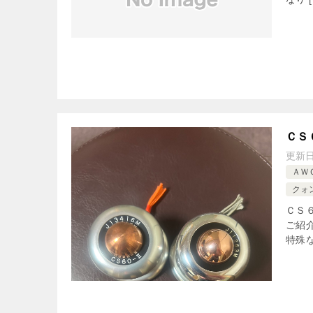
ＣＳ
更新
ＡＷ
クォ
ＣＳ
ご紹
特殊な