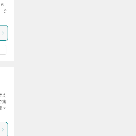
Ｓ６
 で
考え
で施
様々