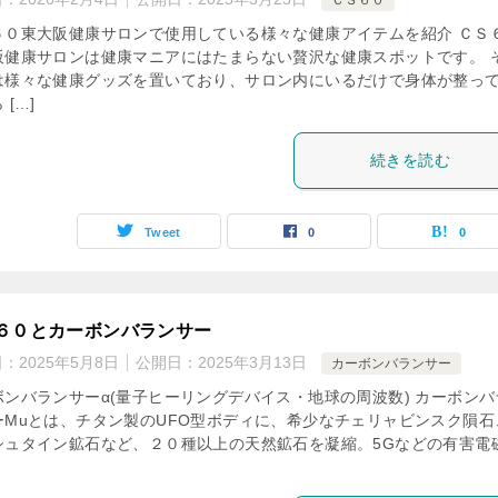
ＣＳ６０
６０東大阪健康サロンで使用している様々な健康アイテムを紹介 ＣＳ
阪健康サロンは健康マニアにはたまらない贅沢な健康スポットです。 
は様々な健康グッズを置いており、サロン内にいるだけで身体が整っ
 […]
続きを読む
Tweet
0
0
６０とカーボンバランサー
日：
2025年5月8日
公開日：
2025年3月13日
カーボンバランサー
ボンバランサーα(量子ヒーリングデバイス・地球の周波数) カーボンバ
ーMuとは、チタン製のUFO型ボディに、希少なチェリャビンスク隕石
シュタイン鉱石など、２０種以上の天然鉱石を凝縮。5Gなどの有害電