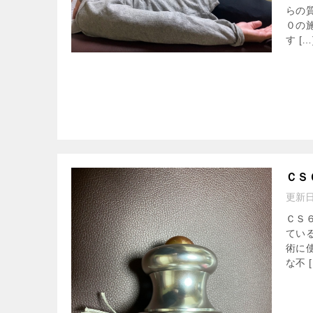
らの
０の
す […
ＣＳ
更新
ＣＳ
てい
術に
な不 [