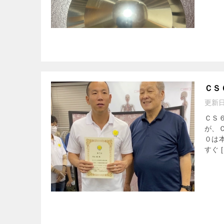
ＣＳ
更新
ＣＳ
が、
０は
すぐ [