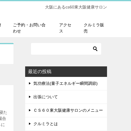
大阪にあるcs60東大阪健康サロン
療
ご予約・お問い合
アクセ
クルミラ販
わせ
ス
売
最近の投稿
気功療法(量子エネルギー瞬間調節)
出張について
ＣＳ６０東大阪健康サロンのメニュー
寝た
場合
クルミラとは
みに