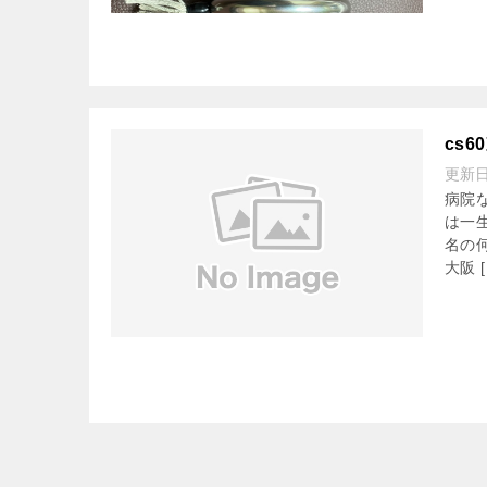
cs
更新
病院
は一
名の
大阪 [