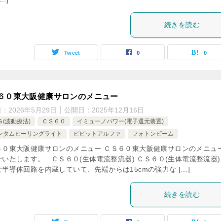
続きを読む
Tweet
0
0
６０東大阪健康サロンのメニュー
日：
2026年5月29日
公開日：
2025年12月16日
Ｇ(波動療法)
ＣＳ６０
イミューノパワー(電子還元装置)
ンタムヒーリングライト
ピピットアルファ
フォトンビーム
６０東大阪健康サロンのメニュー ＣＳ６０東大阪健康サロンのメニュ
介いたします。 ＣＳ６０(生体電流整流器) ＣＳ６０(生体電流整流器)
半導体回路を内蔵していて、先端からは15cmの強力な […]
続きを読む