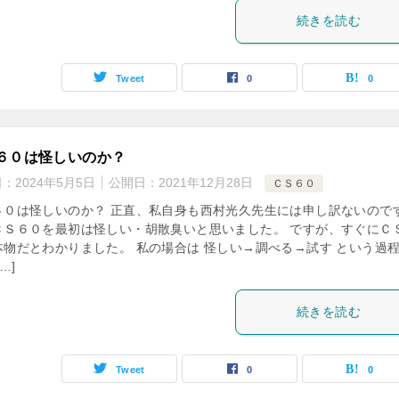
続きを読む
Tweet
0
0
６０は怪しいのか？
日：
2024年5月5日
公開日：
2021年12月28日
ＣＳ６０
６０は怪しいのか？ 正直、私自身も西村光久先生には申し訳ないので
ＣＳ６０を最初は怪しい・胡散臭いと思いました。 ですが、すぐにＣ
本物だとわかりました。 私の場合は 怪しい→調べる→試す という過
…]
続きを読む
Tweet
0
0