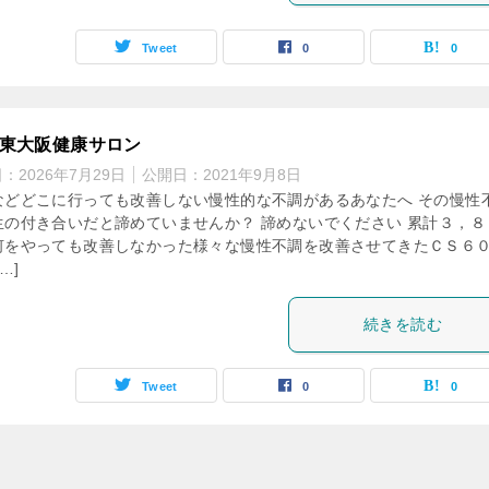
Tweet
0
0
60東大阪健康サロン
日：
2026年7月29日
公開日：
2021年9月8日
などどこに行っても改善しない慢性的な不調があるあなたへ その慢性
生の付き合いだと諦めていませんか？ 諦めないでください 累計３，８
何をやっても改善しなかった様々な慢性不調を改善させてきたＣＳ６
…]
続きを読む
Tweet
0
0