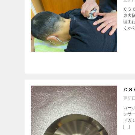
ＣＳ
東大
理由
くから
ＣＳ
更新
カー
ンサ
ドガ
[…]