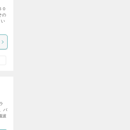
６０
その
てい
ラ
、バ
磁波