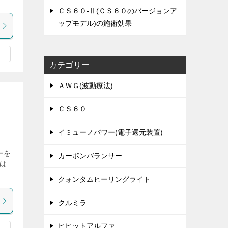
ＣＳ６０-Ⅱ(ＣＳ６０のバージョンア
ップモデル)の施術効果
カテゴリー
ＡＷＧ(波動療法)
ＣＳ６０
イミューノパワー(電子還元装置)
ーを
カーボンバランサー
は
クォンタムヒーリングライト
クルミラ
ピピットアルファ